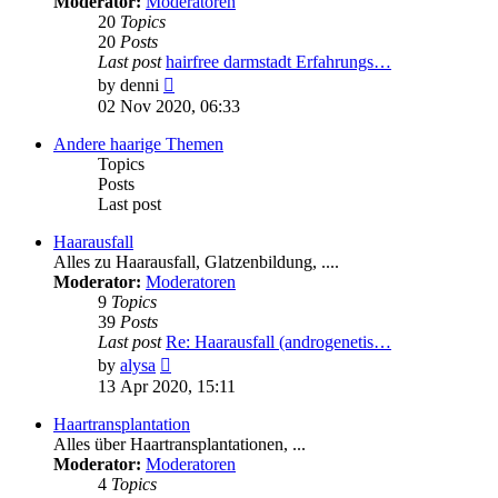
Moderator:
Moderatoren
20
Topics
20
Posts
Last post
hairfree darmstadt Erfahrungs…
View
by
denni
the
02 Nov 2020, 06:33
latest
post
Andere haarige Themen
Topics
Posts
Last post
Haarausfall
Alles zu Haarausfall, Glatzenbildung, ....
Moderator:
Moderatoren
9
Topics
39
Posts
Last post
Re: Haarausfall (androgenetis…
View
by
alysa
the
13 Apr 2020, 15:11
latest
post
Haartransplantation
Alles über Haartransplantationen, ...
Moderator:
Moderatoren
4
Topics