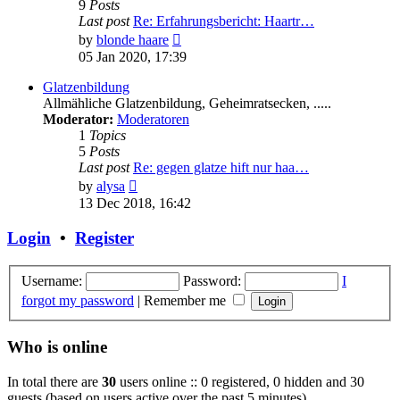
9
Posts
Last post
Re: Erfahrungsbericht: Haartr…
View
by
blonde haare
the
05 Jan 2020, 17:39
latest
post
Glatzenbildung
Allmähliche Glatzenbildung, Geheimratsecken, .....
Moderator:
Moderatoren
1
Topics
5
Posts
Last post
Re: gegen glatze hift nur haa…
View
by
alysa
the
13 Dec 2018, 16:42
latest
post
Login
•
Register
Username:
Password:
I
forgot my password
|
Remember me
Who is online
In total there are
30
users online :: 0 registered, 0 hidden and 30
guests (based on users active over the past 5 minutes)