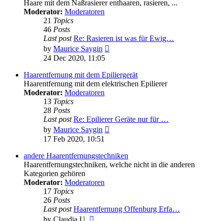
Haare mit dem Naßrasierer enthaaren, rasieren, ...
Moderator:
Moderatoren
21
Topics
46
Posts
Last post
Re: Rasieren ist was für Ewig…
View
by
Maurice Saygin
the
24 Dec 2020, 11:05
latest
post
Haarentfernung mit dem Epiliergerät
Haarentfernung mit dem elektrischen Epilierer
Moderator:
Moderatoren
13
Topics
28
Posts
Last post
Re: Epilierer Geräte nur für …
View
by
Maurice Saygin
the
17 Feb 2020, 10:51
latest
post
andere Haarentfernungstechniken
Haarentfernungstechniken, welche nicht in die anderen
Kategorien gehören
Moderator:
Moderatoren
17
Topics
26
Posts
Last post
Haarentfernung Offenburg Erfa…
View
by
Claudia U.