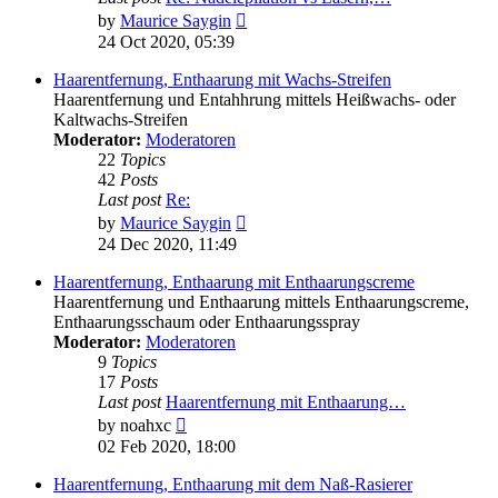
View
by
Maurice Saygin
the
24 Oct 2020, 05:39
latest
post
Haarentfernung, Enthaarung mit Wachs-Streifen
Haarentfernung und Entahhrung mittels Heißwachs- oder
Kaltwachs-Streifen
Moderator:
Moderatoren
22
Topics
42
Posts
Last post
Re:
View
by
Maurice Saygin
the
24 Dec 2020, 11:49
latest
post
Haarentfernung, Enthaarung mit Enthaarungscreme
Haarentfernung und Enthaarung mittels Enthaarungscreme,
Enthaarungsschaum oder Enthaarungsspray
Moderator:
Moderatoren
9
Topics
17
Posts
Last post
Haarentfernung mit Enthaarung…
View
by
noahxc
the
02 Feb 2020, 18:00
latest
post
Haarentfernung, Enthaarung mit dem Naß-Rasierer