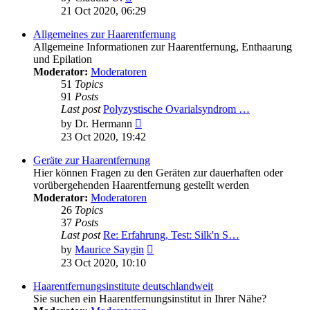
the
21 Oct 2020, 06:29
latest
post
Allgemeines zur Haarentfernung
Allgemeine Informationen zur Haarentfernung, Enthaarung
und Epilation
Moderator:
Moderatoren
51
Topics
91
Posts
Last post
Polyzystische Ovarialsyndrom …
View
by
Dr. Hermann
the
23 Oct 2020, 19:42
latest
post
Geräte zur Haarentfernung
Hier können Fragen zu den Geräten zur dauerhaften oder
vorübergehenden Haarentfernung gestellt werden
Moderator:
Moderatoren
26
Topics
37
Posts
Last post
Re: Erfahrung, Test: Silk'n S…
View
by
Maurice Saygin
the
23 Oct 2020, 10:10
latest
post
Haarentfernungsinstitute deutschlandweit
Sie suchen ein Haarentfernungsinstitut in Ihrer Nähe?