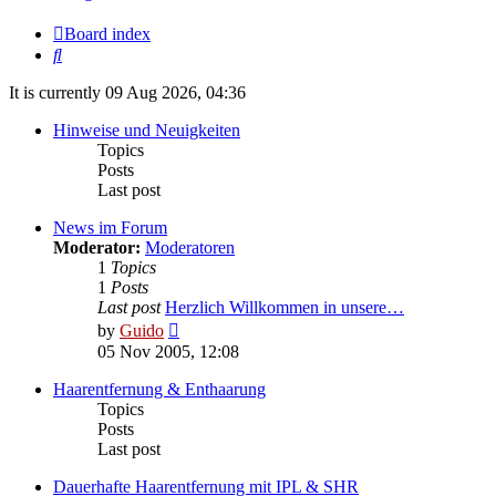
Board index
Search
It is currently 09 Aug 2026, 04:36
Hinweise und Neuigkeiten
Topics
Posts
Last post
News im Forum
Moderator:
Moderatoren
1
Topics
1
Posts
Last post
Herzlich Willkommen in unsere…
View
by
Guido
the
05 Nov 2005, 12:08
latest
post
Haarentfernung & Enthaarung
Topics
Posts
Last post
Dauerhafte Haarentfernung mit IPL & SHR