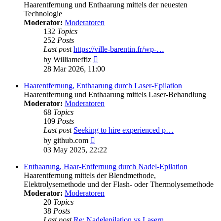
Haarentfernung und Enthaarung mittels der neuesten
Technologie
Moderator:
Moderatoren
132
Topics
252
Posts
Last post
https://ville-barentin.fr/wp-…
View
by
Williameffiz
the
28 Mar 2026, 11:00
latest
post
Haarentfernung, Enthaarung durch Laser-Epilation
Haarentfernung und Enthaarung mittels Laser-Behandlung
Moderator:
Moderatoren
68
Topics
109
Posts
Last post
Seeking to hire experienced p…
View
by
github.com
the
03 May 2025, 22:22
latest
post
Enthaarung, Haar-Entfernung durch Nadel-Epilation
Haarentfernung mittels der Blendmethode,
Elektrolysemethode und der Flash- oder Thermolysemethode
Moderator:
Moderatoren
20
Topics
38
Posts
Last post
Re: Nadelepilation vs Lasern,…