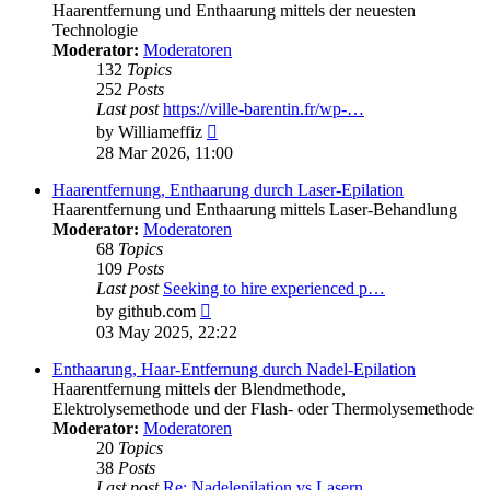
Haarentfernung und Enthaarung mittels der neuesten
Technologie
Moderator:
Moderatoren
132
Topics
252
Posts
Last post
https://ville-barentin.fr/wp-…
View
by
Williameffiz
the
28 Mar 2026, 11:00
latest
post
Haarentfernung, Enthaarung durch Laser-Epilation
Haarentfernung und Enthaarung mittels Laser-Behandlung
Moderator:
Moderatoren
68
Topics
109
Posts
Last post
Seeking to hire experienced p…
View
by
github.com
the
03 May 2025, 22:22
latest
post
Enthaarung, Haar-Entfernung durch Nadel-Epilation
Haarentfernung mittels der Blendmethode,
Elektrolysemethode und der Flash- oder Thermolysemethode
Moderator:
Moderatoren
20
Topics
38
Posts
Last post
Re: Nadelepilation vs Lasern,…