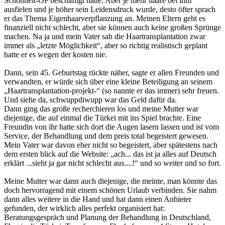
Schönheit-OP beschäftigt hatte. Aber je mehr haare bei ihm
ausfielen und je höher sein Leidensdruck wurde, desto öfter sprach
er das Thema Eigenhaarverpflanzung an. Meinen Eltern geht es
finanziell nicht schlecht, aber sie können auch keine großen Sprünge
machen. Na ja und mein Vater sah die Haartransplantation zwar
immer als „letzte Möglichkeit“, aber so richtig realistisch geplant
hatte er es wegen der kosten nie.
Dann, sein 45. Geburtstag rückte näher, sagte er allen Freunden und
verwandten, er würde sich über eine kleine Beteiligung an seinem
„Haartransplantation-projekt-“ (so nannte er das immer) sehr freuen.
Und siehe da, schwuppdiwupp war das Geld dafür da.
Dann ging das große recherchieren los und meine Mutter war
diejenige, die auf einmal die Türkei mit ins Spiel brachte. Eine
Freundin von ihr hatte sich dort die Augen lasern lassen und ist vom
Service, der Behandlung und dem preis total begeistert gewesen.
Mein Vater war davon eher nicht so begeistert, aber spätestens nach
dem ersten blick auf die Website: „ach... das ist ja alles auf Deutsch
erklärt ...sieht ja gar nicht schlecht aus....!“ und so weiter und so fort.
Meine Mutter war dann auch diejenige, die meinte, man könnte das
doch hervorragend mit einem schönen Urlaub verbinden. Sie nahm
dann alles weitere in die Hand und hat dann einen Anbieter
gefunden, der wirklich alles perfekt organisiert hat:
Beratungsgespräch und Planung der Behandlung in Deutschland,