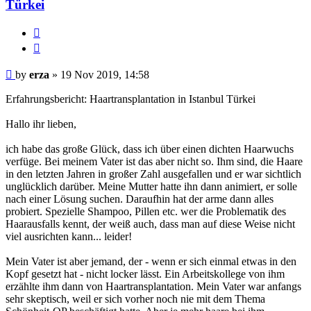
Türkei
Report
this
Quote
post
Post
by
erza
»
19 Nov 2019, 14:58
Erfahrungsbericht: Haartransplantation in Istanbul Türkei
Hallo ihr lieben,
ich habe das große Glück, dass ich über einen dichten Haarwuchs
verfüge. Bei meinem Vater ist das aber nicht so. Ihm sind, die Haare
in den letzten Jahren in großer Zahl ausgefallen und er war sichtlich
unglücklich darüber. Meine Mutter hatte ihn dann animiert, er solle
nach einer Lösung suchen. Daraufhin hat der arme dann alles
probiert. Spezielle Shampoo, Pillen etc. wer die Problematik des
Haarausfalls kennt, der weiß auch, dass man auf diese Weise nicht
viel ausrichten kann... leider!
Mein Vater ist aber jemand, der - wenn er sich einmal etwas in den
Kopf gesetzt hat - nicht locker lässt. Ein Arbeitskollege von ihm
erzählte ihm dann von Haartransplantation. Mein Vater war anfangs
sehr skeptisch, weil er sich vorher noch nie mit dem Thema