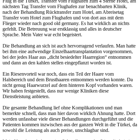
Flug in die Türkei, Transfer vom Flughafen zum 4 Sterne Hotel, am
nächsten Tag Transfer vom Flughafen zur benachbarten Klinik,
nach der Behandlung Rücktransfer zum Hotel, am Abreisetag
Transfer vom Hotel zum Flughafen und von dort aus mit dem
Flieger wieder nach good old germany. Es hat wirklich an nichts
gefehlt. Die Betreuung war erstklassig und alles in deutscher
Sprache. Mein Vater war echt begeistert.
Die Behandlung an sich ist auch hervorragend verlaufen. Man hatte
bei ihm eine aufwendige Einzelhaartransplantation vorgenommen,
bei der jedes Haar aus „dicht besiedelter Haarregion“ entnommen
und dann an den kahlen stellen eingepflanzt worden ist.
Ein Riesenvorteil war noch, dass ein Teil der Haare vom
Halsbereich und dem Brusthaaren entnommen werden konnte. Da
nicht genug Haarwurzel auf dem hinteren Kopf vorhanden waren.
Wir haben festgestellt, dass nur wenige Kliniken diese
Dienstleistung anbieten.
Die gesamte Behandlung lief ohne Komplikationen und man
bemerkte schnell, dass man hier davon wirklich Ahnung hatte. Dort
werden unfassbar viele dieser Behandlungen durchgeführt und die
Patienten kommen inzwischen aus der ganzen Welt in die Türkei, da
sowohl die Leistung als auch preise, unschlagbar sind.