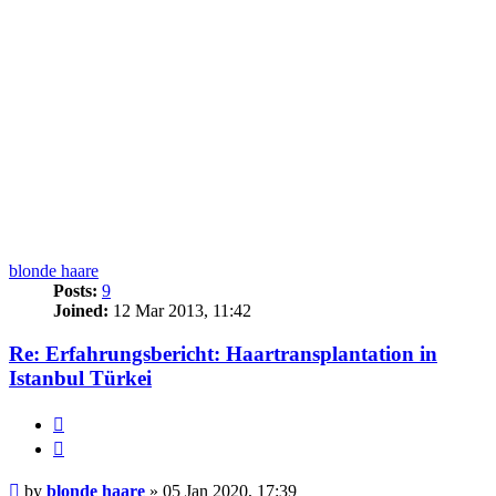
blonde haare
Posts:
9
Joined:
12 Mar 2013, 11:42
Re: Erfahrungsbericht: Haartransplantation in
Istanbul Türkei
Report
this
Quote
post
Post
by
blonde haare
»
05 Jan 2020, 17:39