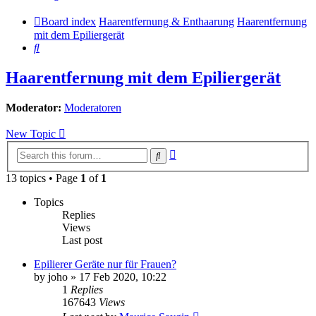
Board index
Haarentfernung & Enthaarung
Haarentfernung
mit dem Epiliergerät
Search
Haarentfernung mit dem Epiliergerät
Moderator:
Moderatoren
New Topic
Advanced
Search
search
13 topics • Page
1
of
1
Topics
Replies
Views
Last post
Epilierer Geräte nur für Frauen?
by
joho
» 17 Feb 2020, 10:22
1
Replies
167643
Views