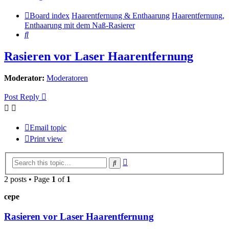
Board index
Haarentfernung & Enthaarung
Haarentfernung,
Enthaarung mit dem Naß-Rasierer
Search
Rasieren vor Laser Haarentfernung
Moderator:
Moderatoren
Post Reply
Email topic
Print view
Advanced
Search
search
2 posts • Page
1
of
1
cepe
Rasieren vor Laser Haarentfernung