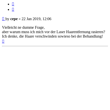
Report
this
Quote
post
Post
by
cepe
»
22 Jan 2019, 12:06
Vielleicht ne dumme Frage,
aber warum muss ich mich vor der Laser Haarentfernung rasieren?
Ich denke, die Haare verschwinden sowieso bei der Behandlung!
Top