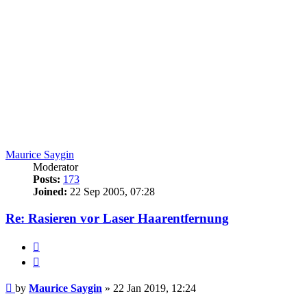
Maurice Saygin
Moderator
Posts:
173
Joined:
22 Sep 2005, 07:28
Re: Rasieren vor Laser Haarentfernung
Report
this
Quote
post
Post
by
Maurice Saygin
»
22 Jan 2019, 12:24