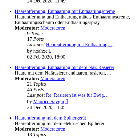
24 Dec 2020, 11:49
latest
post
Haarentfernung, Enthaarung mit Enthaarungscreme
Haarentfernung und Enthaarung mittels Enthaarungscreme,
Enthaarungsschaum oder Enthaarungsspray
Moderator:
Moderatoren
9
Topics
17
Posts
Last post
Haarentfernung mit Enthaarung…
View
by
noahxc
the
02 Feb 2020, 18:00
latest
post
Haarentfernung, Enthaarung mit dem Naß-Rasierer
Haare mit dem Naßrasierer enthaaren, rasieren, ...
Moderator:
Moderatoren
21
Topics
46
Posts
Last post
Re: Rasieren ist was für Ewig…
View
by
Maurice Saygin
the
24 Dec 2020, 11:05
latest
post
Haarentfernung mit dem Epiliergerät
Haarentfernung mit dem elektrischen Epilierer
Moderator:
Moderatoren
13
Topics