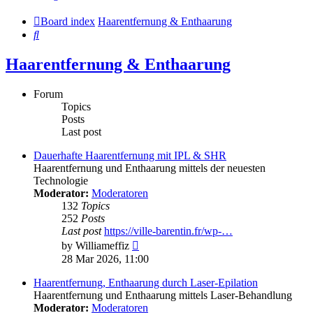
Board index
Haarentfernung & Enthaarung
Search
Haarentfernung & Enthaarung
Forum
Topics
Posts
Last post
Dauerhafte Haarentfernung mit IPL & SHR
Haarentfernung und Enthaarung mittels der neuesten
Technologie
Moderator:
Moderatoren
132
Topics
252
Posts
Last post
https://ville-barentin.fr/wp-…
View
by
Williameffiz
the
28 Mar 2026, 11:00
latest
post
Haarentfernung, Enthaarung durch Laser-Epilation
Haarentfernung und Enthaarung mittels Laser-Behandlung
Moderator:
Moderatoren