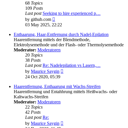
68
Topics
109
Posts
Last post
Seeking to hire experienced p…
View
by
github.com
the
03 May 2025, 22:22
latest
post
Enthaarung, Haar-Entfernung durch Nadel-Epilation
Haarentfernung mittels der Blendmethode,
Elektrolysemethode und der Flash- oder Thermolysemethode
Moderator:
Moderatoren
20
Topics
38
Posts
Last post
Re: Nadelepilation vs Lasern,…
View
by
Maurice Saygin
the
24 Oct 2020, 05:39
latest
post
Haarentfernung, Enthaarung mit Wachs-Streifen
Haarentfernung und Entahhrung mittels Heißwachs- oder
Kaltwachs-Streifen
Moderator:
Moderatoren
22
Topics
42
Posts
Last post
Re:
View
by
Maurice Saygin
the