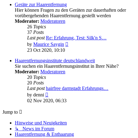
post
Geräte zur Haarentfernung
Hier können Fragen zu den Geräten zur dauerhaften oder
vorübergehenden Haarentfernung gestellt werden
Moderator:
Moderatoren
26
Topics
37
Posts
Last post
Re: Erfahrung, Test: Silk'n S…
View
by
Maurice Saygin
the
23 Oct 2020, 10:10
latest
post
Haarentfernungsinstitute deutschlandweit
Sie suchen ein Haarentfernungsinstitut in Ihrer Nähe?
Moderator:
Moderatoren
20
Topics
20
Posts
Last post
hairfree darmstadt Erfahrungs…
View
by
denni
the
02 Nov 2020, 06:33
latest
post
Jump to
Hinweise und Neuigkeiten
↳ News im Forum
Haarentfernung & Enthaarung