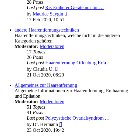
28
Posts
Last post
Re: Epilierer Geräte nur für …
View
by
Maurice Saygin
the
17 Feb 2020, 10:51
latest
post
andere Haarentfernungstechniken
Haarentfernungstechniken, welche nicht in die anderen
Kategorien gehören
Moderator:
Moderatoren
17
Topics
26
Posts
Last post
Haarentfernung Offenburg Erfa…
View
by
Claudia U.
the
21 Oct 2020, 06:29
latest
post
Allgemeines zur Haarentfernung
Allgemeine Informationen zur Haarentfernung, Enthaarung
und Epilation
Moderator:
Moderatoren
51
Topics
91
Posts
Last post
Polyzystische Ovarialsyndrom …
View
by
Dr. Hermann
the
23 Oct 2020, 19:42
latest