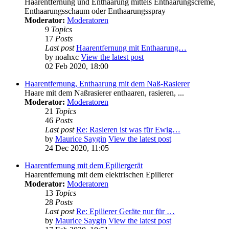
Haarentfernung und Enthaarung mittels Enthaarungscreme,
Enthaarungsschaum oder Enthaarungsspray
Moderator:
Moderatoren
9
Topics
17
Posts
Last post
Haarentfernung mit Enthaarung…
by
noahxc
View the latest post
02 Feb 2020, 18:00
Haarentfernung, Enthaarung mit dem Naß-Rasierer
Haare mit dem Naßrasierer enthaaren, rasieren, ...
Moderator:
Moderatoren
21
Topics
46
Posts
Last post
Re: Rasieren ist was für Ewig…
by
Maurice Saygin
View the latest post
24 Dec 2020, 11:05
Haarentfernung mit dem Epiliergerät
Haarentfernung mit dem elektrischen Epilierer
Moderator:
Moderatoren
13
Topics
28
Posts
Last post
Re: Epilierer Geräte nur für …
by
Maurice Saygin
View the latest post