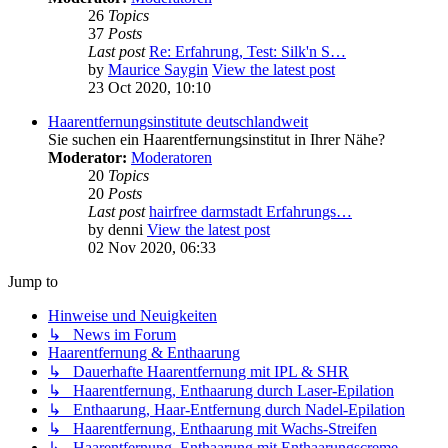
26
Topics
37
Posts
Last post
Re: Erfahrung, Test: Silk'n S…
by
Maurice Saygin
View the latest post
23 Oct 2020, 10:10
Haarentfernungsinstitute deutschlandweit
Sie suchen ein Haarentfernungsinstitut in Ihrer Nähe?
Moderator:
Moderatoren
20
Topics
20
Posts
Last post
hairfree darmstadt Erfahrungs…
by
denni
View the latest post
02 Nov 2020, 06:33
Jump to
Hinweise und Neuigkeiten
↳ News im Forum
Haarentfernung & Enthaarung
↳ Dauerhafte Haarentfernung mit IPL & SHR
↳ Haarentfernung, Enthaarung durch Laser-Epilation
↳ Enthaarung, Haar-Entfernung durch Nadel-Epilation
↳ Haarentfernung, Enthaarung mit Wachs-Streifen
↳ Haarentfernung, Enthaarung mit Enthaarungscreme