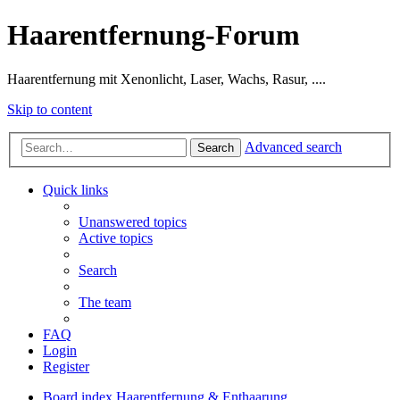
Haarentfernung-Forum
Haarentfernung mit Xenonlicht, Laser, Wachs, Rasur, ....
Skip to content
Advanced search
Search
Quick links
Unanswered topics
Active topics
Search
The team
FAQ
Login
Register
Board index
Haarentfernung & Enthaarung