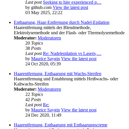
Last post
Seeking to hire experienced p…
by
github.com
View the latest post
03 May 2025, 22:22
Enthaarung, Haar-Entfernung durch Nadel-Epilation
Haarentfernung mittels der Blendmethode,
Elektrolysemethode und der Flash- oder Thermolysemethode
Moderator:
Moderatoren
20
Topics
38
Posts
Last post
Re: Nadelepilation vs Lasern,…
by
Maurice Saygin
View the latest post
24 Oct 2020, 05:39
Haarentfernung, Enthaarung mit Wachs-Streifen
Haarentfernung und Entahhrung mittels Heißwachs- oder
Kaltwachs-Streifen
Moderator:
Moderatoren
22
Topics
42
Posts
Last post
Re:
by
Maurice Saygin
View the latest post
24 Dec 2020, 11:49
Haarentfernung, Enthaarung mit Enthaarungscreme