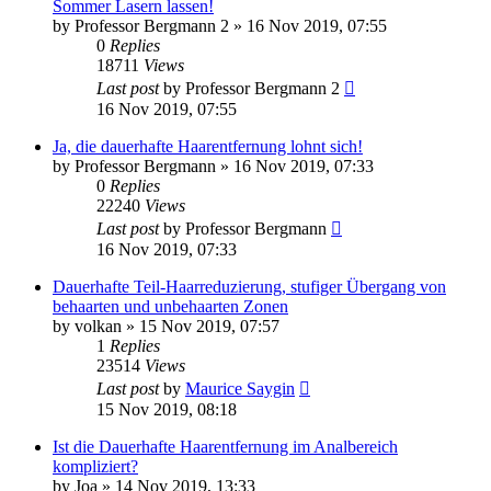
Sommer Lasern lassen!
by
Professor Bergmann 2
» 16 Nov 2019, 07:55
0
Replies
18711
Views
Last post
by
Professor Bergmann 2
16 Nov 2019, 07:55
Ja, die dauerhafte Haarentfernung lohnt sich!
by
Professor Bergmann
» 16 Nov 2019, 07:33
0
Replies
22240
Views
Last post
by
Professor Bergmann
16 Nov 2019, 07:33
Dauerhafte Teil-Haarreduzierung, stufiger Übergang von
behaarten und unbehaarten Zonen
by
volkan
» 15 Nov 2019, 07:57
1
Replies
23514
Views
Last post
by
Maurice Saygin
15 Nov 2019, 08:18
Ist die Dauerhafte Haarentfernung im Analbereich
kompliziert?
by
Joa
» 14 Nov 2019, 13:33