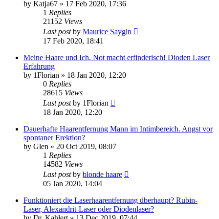
by
Katja67
» 17 Feb 2020, 17:36
1
Replies
21152
Views
Last post
by
Maurice Saygin
17 Feb 2020, 18:41
Meine Haare und Ich. Not macht erfinderisch! Dioden Laser
Erfahrung
by
1Florian
» 18 Jan 2020, 12:20
0
Replies
28615
Views
Last post
by
1Florian
18 Jan 2020, 12:20
Dauerhafte Haarentfernung Mann im Intimbereich. Angst vor
spontaner Erektion?
by
Glen
» 20 Oct 2019, 08:07
1
Replies
14582
Views
Last post
by
blonde haare
05 Jan 2020, 14:04
Funktioniert die Laserhaarentfernung überhaupt? Rubin-
Laser, Alexandrit-Laser oder Diodenlaser?
by
Dr. Kahlert
» 13 Dec 2019, 07:44