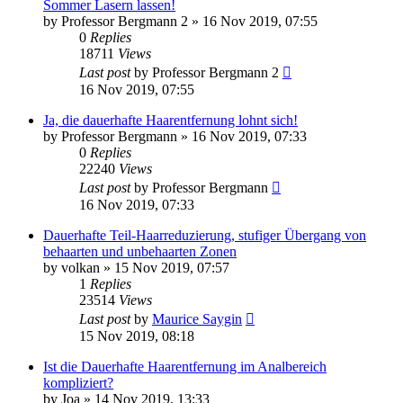
Sommer Lasern lassen!
by
Professor Bergmann 2
» 16 Nov 2019, 07:55
0
Replies
18711
Views
Last post
by
Professor Bergmann 2
16 Nov 2019, 07:55
Ja, die dauerhafte Haarentfernung lohnt sich!
by
Professor Bergmann
» 16 Nov 2019, 07:33
0
Replies
22240
Views
Last post
by
Professor Bergmann
16 Nov 2019, 07:33
Dauerhafte Teil-Haarreduzierung, stufiger Übergang von
behaarten und unbehaarten Zonen
by
volkan
» 15 Nov 2019, 07:57
1
Replies
23514
Views
Last post
by
Maurice Saygin
15 Nov 2019, 08:18
Ist die Dauerhafte Haarentfernung im Analbereich
kompliziert?
by
Joa
» 14 Nov 2019, 13:33