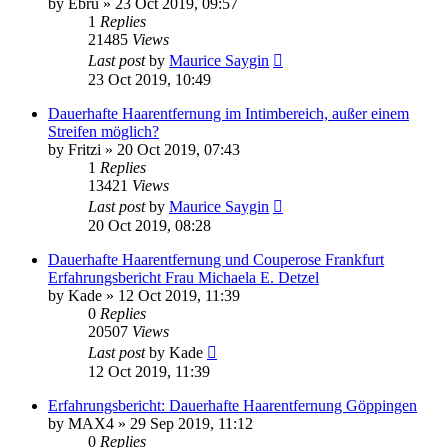
by
Ebru
» 23 Oct 2019, 09:57
1
Replies
21485
Views
Last post
by
Maurice Saygin
23 Oct 2019, 10:49
Dauerhafte Haarentfernung im Intimbereich, außer einem
Streifen möglich?
by
Fritzi
» 20 Oct 2019, 07:43
1
Replies
13421
Views
Last post
by
Maurice Saygin
20 Oct 2019, 08:28
Dauerhafte Haarentfernung und Couperose Frankfurt
Erfahrungsbericht Frau Michaela E. Detzel
by
Kade
» 12 Oct 2019, 11:39
0
Replies
20507
Views
Last post
by
Kade
12 Oct 2019, 11:39
Erfahrungsbericht: Dauerhafte Haarentfernung Göppingen
by
MAX4
» 29 Sep 2019, 11:12
0
Replies