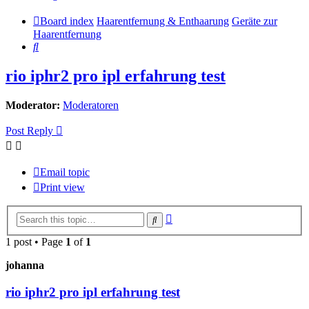
Board index
Haarentfernung & Enthaarung
Geräte zur
Haarentfernung
Search
rio iphr2 pro ipl erfahrung test
Moderator:
Moderatoren
Post Reply
Email topic
Print view
Advanced
Search
search
1 post • Page
1
of
1
johanna
rio iphr2 pro ipl erfahrung test