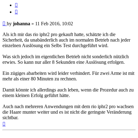
Report
this
Quote
post
Post
by
johanna
»
11 Feb 2016, 10:02
Als ich mir das rio iphr2 pro gekauft hatte, schätzte ich die
Sicherheit, da unabänderlich auch im normalen Betrieb nach jeder
einzelnen Auslösung ein Selbs Test durchgeführt wird.
Was sich jedoch im eigentlichen Betrieb nicht sonderlich nützlich
erwies. So kann nur aller 8 Sekunden eine Auslösung erfolgen.
Ein zügiges abarbeiten wird leider verhindert. Für zwei Arme ist mit
mehr als einer 80 Minuten zu rechnen.
Damit könnte ich allerdings auch leben, wenn die Prozedur auch zu
einem kleinen Erfolg geführt hätte.
Auch nach mehreren Anwendungen mit dem rio iphr2 pro wachsen
die Haare munter weiter und es ist nicht die geringste Veränderung
sichtbar.
Top