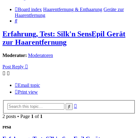
Board index
Haarentfernung & Enthaarung
Geräte zur
Haarentfernung
Search
Erfahrung, Test: Silk'n SensEpil Gerät
zur Haarentfernung
Moderator:
Moderatoren
Post Reply
Email topic
Print view
Advanced
Search
search
2 posts • Page
1
of
1
resa