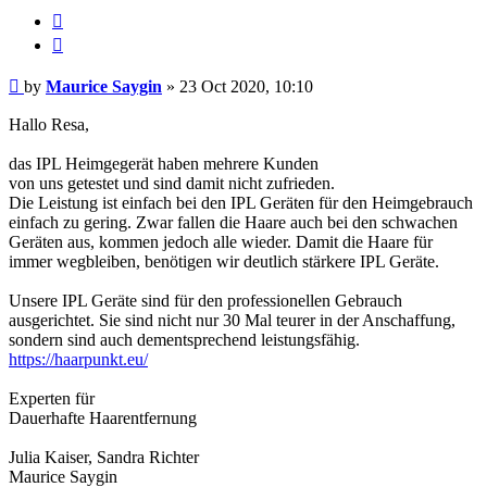
Report
this
Quote
post
Post
by
Maurice Saygin
»
23 Oct 2020, 10:10
Hallo Resa,
das IPL Heimgegerät haben mehrere Kunden
von uns getestet und sind damit nicht zufrieden.
Die Leistung ist einfach bei den IPL Geräten für den Heimgebrauch
einfach zu gering. Zwar fallen die Haare auch bei den schwachen
Geräten aus, kommen jedoch alle wieder. Damit die Haare für
immer wegbleiben, benötigen wir deutlich stärkere IPL Geräte.
Unsere IPL Geräte sind für den professionellen Gebrauch
ausgerichtet. Sie sind nicht nur 30 Mal teurer in der Anschaffung,
sondern sind auch dementsprechend leistungsfähig.
https://haarpunkt.eu/
Experten für
Dauerhafte Haarentfernung
Julia Kaiser, Sandra Richter
Maurice Saygin