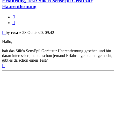
Erfahrung, Test: Silk'n SensEpil Gerät zur
Haarentfernung
Report
this
Quote
post
Post
by
resa
»
23 Oct 2020, 09:42
Hallo,
hab das Silk'n SensEpil Gerät zur Haarentfernung gesehen und bin
daran interessiert, hat da schon jemand Erfahrungen damit gemacht,
gibt es da schon einen Test?
Top