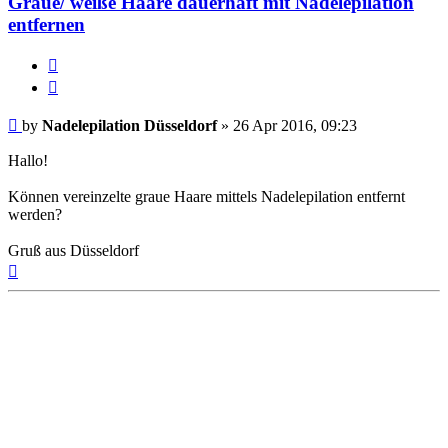
Graue/ weiße Haare dauerhaft mit Nadelepilation
entfernen
Report
this
Quote
post
Post
by
Nadelepilation Düsseldorf
»
26 Apr 2016, 09:23
Hallo!
Können vereinzelte graue Haare mittels Nadelepilation entfernt
werden?
Gruß aus Düsseldorf
Top