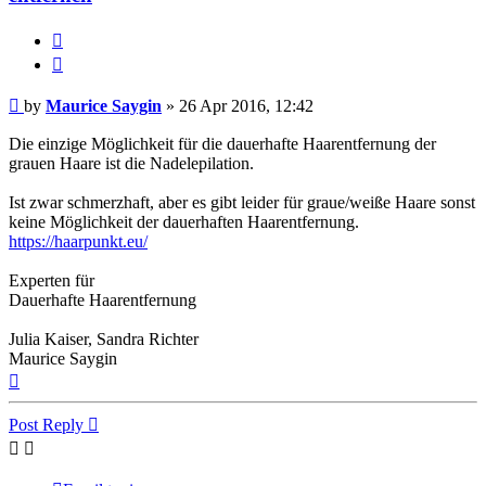
Report
this
Quote
post
Post
by
Maurice Saygin
»
26 Apr 2016, 12:42
Die einzige Möglichkeit für die dauerhafte Haarentfernung der
grauen Haare ist die Nadelepilation.
Ist zwar schmerzhaft, aber es gibt leider für graue/weiße Haare sonst
keine Möglichkeit der dauerhaften Haarentfernung.
https://haarpunkt.eu/
Experten für
Dauerhafte Haarentfernung
Julia Kaiser, Sandra Richter
Maurice Saygin
Top
Post Reply