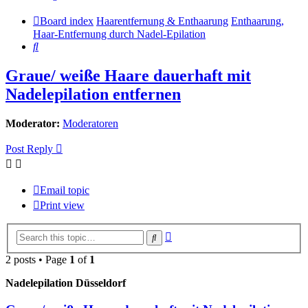
Board index
Haarentfernung & Enthaarung
Enthaarung,
Haar-Entfernung durch Nadel-Epilation
Search
Graue/ weiße Haare dauerhaft mit
Nadelepilation entfernen
Moderator:
Moderatoren
Post Reply
Email topic
Print view
Advanced
Search
search
2 posts • Page
1
of
1
Nadelepilation Düsseldorf