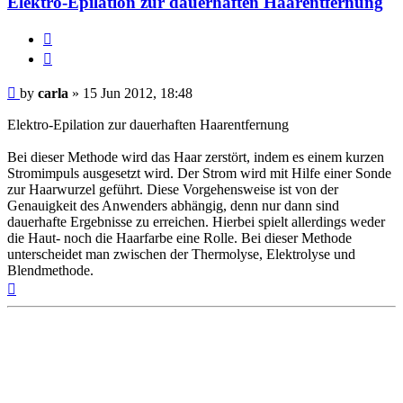
Elektro-Epilation zur dauerhaften Haarentfernung
Report
this
Quote
post
Post
by
carla
»
15 Jun 2012, 18:48
Elektro-Epilation zur dauerhaften Haarentfernung
Bei dieser Methode wird das Haar zerstört, indem es einem kurzen
Stromimpuls ausgesetzt wird. Der Strom wird mit Hilfe einer Sonde
zur Haarwurzel geführt. Diese Vorgehensweise ist von der
Genauigkeit des Anwenders abhängig, denn nur dann sind
dauerhafte Ergebnisse zu erreichen. Hierbei spielt allerdings weder
die Haut- noch die Haarfarbe eine Rolle. Bei dieser Methode
unterscheidet man zwischen der Thermolyse, Elektrolyse und
Blendmethode.
Top