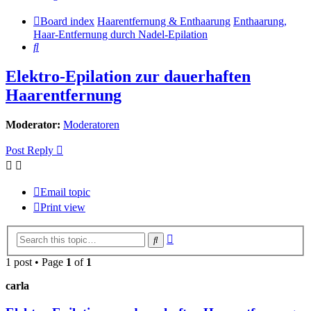
Board index
Haarentfernung & Enthaarung
Enthaarung,
Haar-Entfernung durch Nadel-Epilation
Search
Elektro-Epilation zur dauerhaften
Haarentfernung
Moderator:
Moderatoren
Post Reply
Email topic
Print view
Advanced
Search
search
1 post • Page
1
of
1
carla