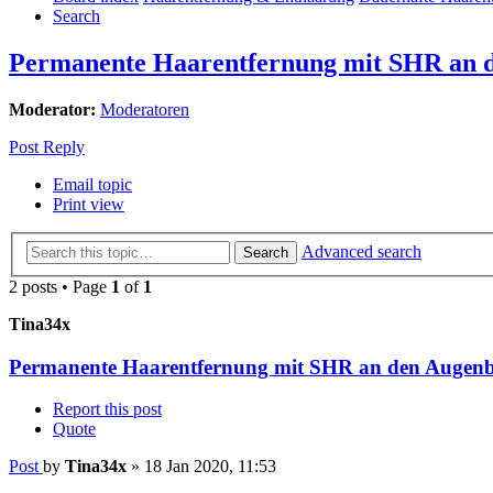
Search
Permanente Haarentfernung mit SHR an 
Moderator:
Moderatoren
Post Reply
Email topic
Print view
Advanced search
Search
2 posts • Page
1
of
1
Tina34x
Permanente Haarentfernung mit SHR an den Augen
Report this post
Quote
Post
by
Tina34x
»
18 Jan 2020, 11:53