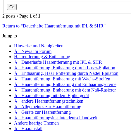
2 posts • Page
1
of
1
Return to “Dauerhafte Haarentfernung mit IPL & SHR”
Jump to
Hinweise und Neuigkeiten
↳ News im Forum
Haarentfernung & Enthaarung
↳ Dauerhafte Haarentfernung mit IPL & SHR
↳ Haarentfernung, Enthaarung durch Laser-Epilation
↳ Enthaarung, Haar-Entfernung durch Nadel-Epilation
↳ Haarentfernung, Enthaarung mit Wachs-Streifen
↳ Haarentfernung, Enthaarung mit Enthaarungscreme
↳ Haarentfernung, Enthaarung mit dem Naß-Rasierer
↳ Haarentfernung mit dem Epiliergerät
↳ andere Haarentfernungstechniken
↳ Allgemeines zur Haarentfernung
↳ Geräte zur Haarentfernung
↳ Haarentfernungsinstitute deutschlandweit
Andere haarige Themen
↳ Haarausfall