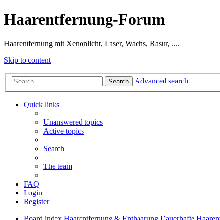
Haarentfernung-Forum
Haarentfernung mit Xenonlicht, Laser, Wachs, Rasur, ....
Skip to content
Advanced search
Search
Quick links
Unanswered topics
Active topics
Search
The team
FAQ
Login
Register
Board index
Haarentfernung & Enthaarung
Dauerhafte Haaren