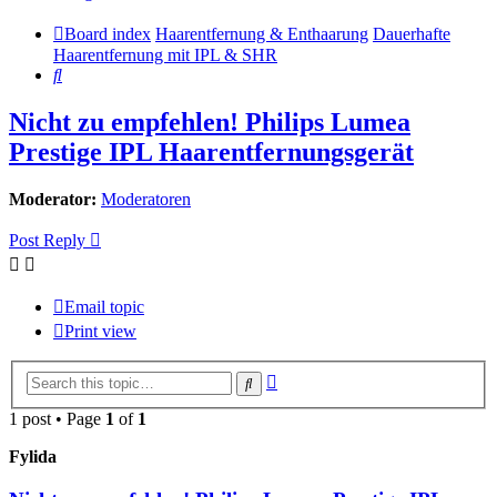
Board index
Haarentfernung & Enthaarung
Dauerhafte
Haarentfernung mit IPL & SHR
Search
Nicht zu empfehlen! Philips Lumea
Prestige IPL Haarentfernungsgerät
Moderator:
Moderatoren
Post Reply
Email topic
Print view
Advanced
Search
search
1 post • Page
1
of
1
Fylida