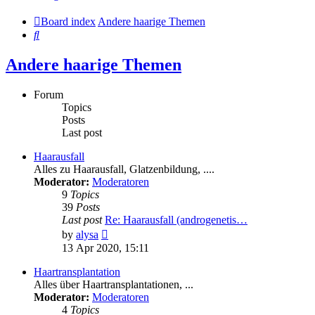
Board index
Andere haarige Themen
Search
Andere haarige Themen
Forum
Topics
Posts
Last post
Haarausfall
Alles zu Haarausfall, Glatzenbildung, ....
Moderator:
Moderatoren
9
Topics
39
Posts
Last post
Re: Haarausfall (androgenetis…
View
by
alysa
the
13 Apr 2020, 15:11
latest
post
Haartransplantation
Alles über Haartransplantationen, ...
Moderator:
Moderatoren
4
Topics