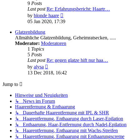
9
Posts
Last post
Re: Erfahrungsbericht: Haartr…
View
by
blonde haare
the
05 Jan 2020, 17:39
latest
post
Glatzenbildung
Allmähliche Glatzenbildung, Geheimratsecken, .....
Moderator:
Moderatoren
1
Topics
5
Posts
Last post
Re: gegen glatze hift nur haa…
View
by
alysa
the
13 Dec 2018, 16:42
latest
post
Jump to
Hinweise und Neuigkeiten
↳ News im Forum
Haarentfernung & Enthaarung
↳ Dauerhafte Haarentfernung mit IPL & SHR
↳ Haarentfernung, Enthaarung durch Laser-Epilation
↳ Enthaarung, Haar-Entfernung durch Nadel-Epilation
↳ Haarentfernung, Enthaarung mit Wachs-Streifen
↳ Haarentfernung, Enthaarung mit Enthaarungscreme